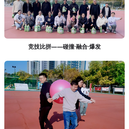
竞技比拼——碰撞·融合·爆发