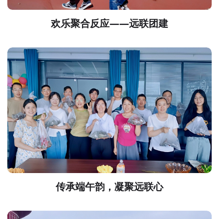
欢乐聚合反应——远联团建
传承端午韵，凝聚远联心